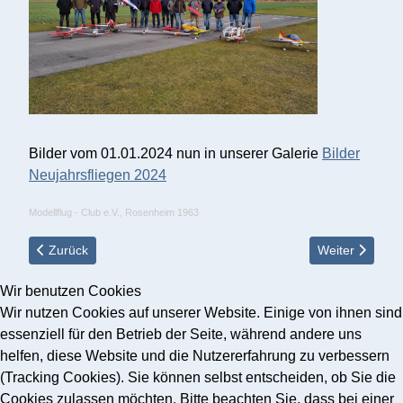
Bilder vom 01.01.2024 nun in unserer Galerie
Bilder
Neujahrsfliegen 2024
Modellflug - Club e.V., Rosenheim 1963
Vorheriger Beitrag: Anfliegen 1.Mai 2024 - Modellflugplatz Deut
Nächster Beitr
Zurück
Weiter
Wir benutzen Cookies
Wir nutzen Cookies auf unserer Website. Einige von ihnen sind
essenziell für den Betrieb der Seite, während andere uns
helfen, diese Website und die Nutzererfahrung zu verbessern
(Tracking Cookies). Sie können selbst entscheiden, ob Sie die
Cookies zulassen möchten. Bitte beachten Sie, dass bei einer