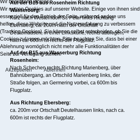
Wir benutzen Cookies
Auf der B15 aus Rosenheim Richtung
Wir nutzen Cookies auf unserer Website. Einige von ihnen sind
Wasserburg:
essenziell für den Betrieb der Seite, während andere uns
Kurz nach Westerndorf St. Peter links Richtung
helfen, diese Website und die Nutzererfahrung zu verbessern
Ebersberg, ca. 200m nach der Ortschaft
(Tracking Cookies). Sie können selbst entscheiden, ob Sie die
Deutelhausen, in einer Linkskurfe, rechts abbiegen,
Cookies zulassen möchten. Bitte beachten Sie, dass bei einer
nach ca. 600m ist rechts der Flugplatz.
Ablehnung womöglich nicht mehr alle Funktionalitäten der
Auf der B15 aus Wasserburg Richtung
Seite zur Verfügung stehen.
Rosenheim:
Nach Schechen rechts Richtung Marienberg, über
Akzeptieren
Ablehnen
Bahnübergang, an Ortschild Marienberg links, der
Straße folgen, an Germering vorbei, ca 600m bis
Flugplatz.
Aus Richtung Ebersberg:
ca. 200m vor Ortschaft Deutelhausen links, nach ca.
600m ist rechts der Flugplatz.