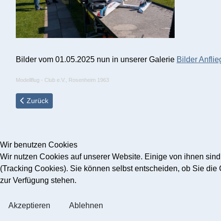
Bilder vom 01.05.2025 nun in unserer Galerie
Bilder Anfli
Modellflug - Club e.V., Rosenheim 1963
Vorheriger Beitrag: Anfliegen 1.Mai 2026 - Modellflugplatz Deut
Zurück
Wir benutzen Cookies
Wir nutzen Cookies auf unserer Website. Einige von ihnen sind
(Tracking Cookies). Sie können selbst entscheiden, ob Sie die
zur Verfügung stehen.
Akzeptieren
Ablehnen